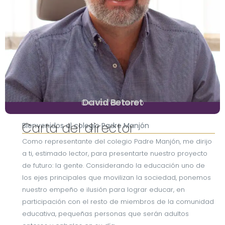
David Betoret
Director del centro
Carta del director
Bienvenidos al colegio Padre Manjón
Como representante del colegio Padre Manjón, me dirijo
a ti, estimado lector, para presentarte nuestro proyecto
de futuro: la gente. Considerando la educación uno de
los ejes principales que movilizan la sociedad, ponemos
nuestro empeño e ilusión para lograr educar, en
participación con el resto de miembros de la comunidad
educativa, pequeñas personas que serán adultos