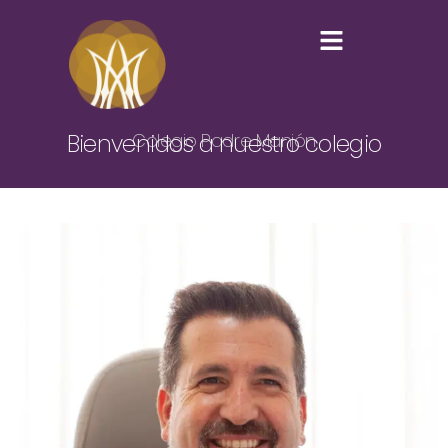
Novedades
O. Social
Bienvenidos a nuestro colegio
Colegio Padre Manjón
Orientación
Contacto