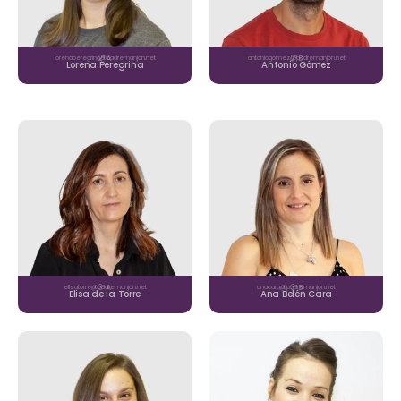
lorenaperegrina@padremanjon.net
2º A
antoniogomez@padremanjon.net
2º B
Lorena Peregrina
Antonio Gómez
elisatorre@padremanjon.net
3º A
anacara@padremanjon.net
3º B
Elisa de la Torre
Ana Belén Cara