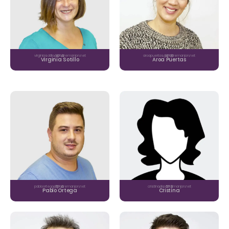
virginiasotillo@padremanjon.net
4º A
aroapuertas@padremanjon.net
4º B
Virginia Sotillo
Aroa Puertas
pabloortega@padremanjon.net
5º A
cristina@padremanjon.net
5º B
Pablo Ortega
Cristina