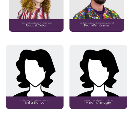
raquelcobos@padremanjon.net
pedrofernandez@padremanjon.net
Raquel Cobos
Pedro Fernández
neliablanca@padremanjon.net
miriamalmagro@padremanjon.net
Nelia Blanca
Miriam Almagro