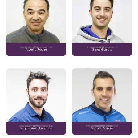
albertoroche@padremanjon.net
6º A
ginesgarcia@padremanjon.net
6º B
Alberto Roche
Ginés García
miguelalvarez@padremanjon.net
Inglés
miguelgarcia@padremanjon.net
Educación Física
Miguel Ángel Álvarez
Miguel García