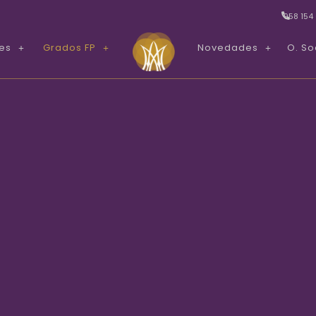
958 154
res
Grados FP
Novedades
O. So