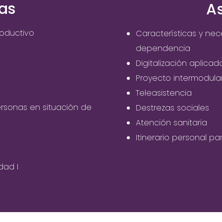
as
A
roductivo
Características y ne
dependencia
Digitalización aplicad
Proyecto intermodula
Teleasistencia
ersonas en situación de
Destrezas sociales
Atención sanitaria
Itinerario personal pa
dad I