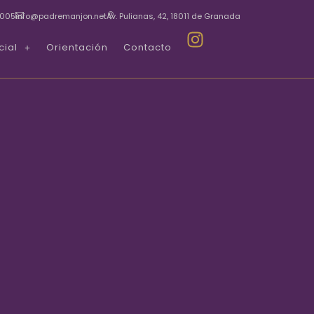
 005
info@padremanjon.net
Av. Pulianas, 42, 18011 de Granada
cial
Orientación
Contacto