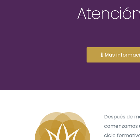
Atención
Más informac
Después de má
comenzamos un
ciclo formativ