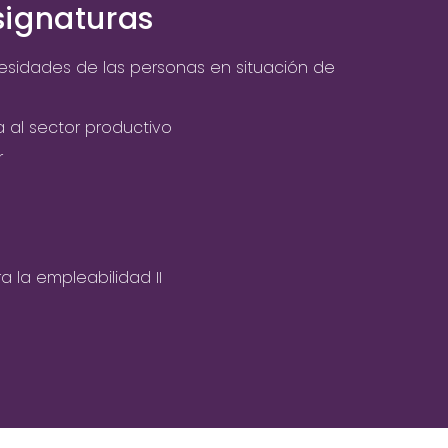
signaturas
cesidades de las personas en situación de
a al sector productivo
r
ra la empleabilidad II